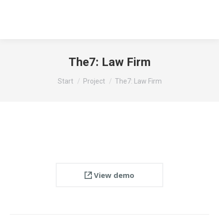
The7: Law Firm
Sie befinden sich hier:
Start
Project
The7: Law Firm
View demo